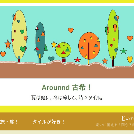
老い
旅・旅！
タイルが好き！
老いに備える？闘う？