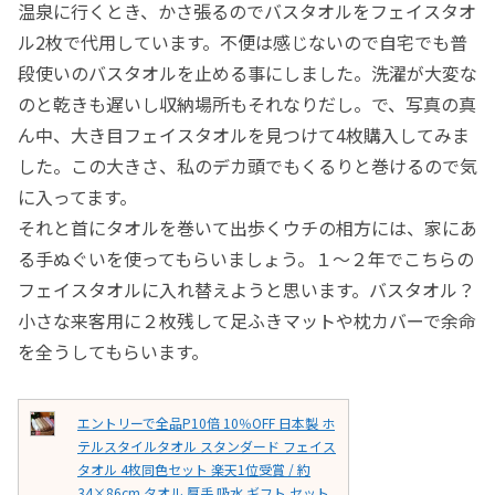
温泉に行くとき、かさ張るのでバスタオルをフェイスタオ
ル2枚で代用しています。不便は感じないので自宅でも普
段使いのバスタオルを止める事にしました。洗濯が大変な
のと乾きも遅いし収納場所もそれなりだし。で、写真の真
ん中、大き目フェイスタオルを見つけて4枚購入してみま
した。この大きさ、私のデカ頭でもくるりと巻けるので気
に入ってます。
それと首にタオルを巻いて出歩くウチの相方には、家にあ
る手ぬぐいを使ってもらいましょう。１～２年でこちらの
フェイスタオルに入れ替えようと思います。バスタオル？
小さな来客用に２枚残して足ふきマットや枕カバーで余命
を全うしてもらいます。
エントリーで全品P10倍 10％OFF 日本製 ホ
テルスタイルタオル スタンダード フェイス
タオル 4枚同色セット 楽天1位受賞 / 約
34×86cm タオル 厚手 吸水 ギフト セット