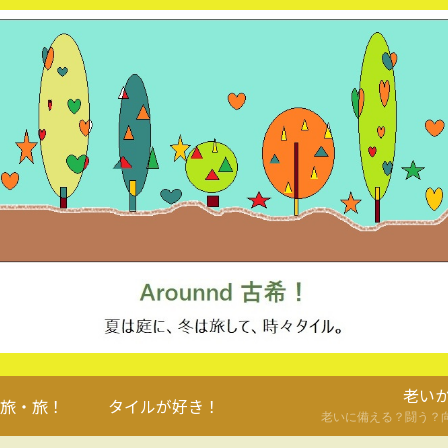
老い
旅・旅！
タイルが好き！
老いに備える？闘う？