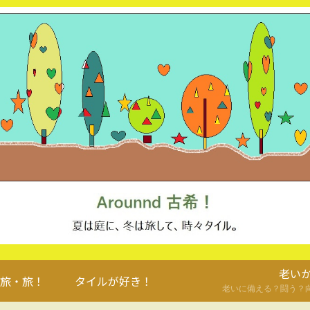
老い
旅・旅！
タイルが好き！
老いに備える？闘う？