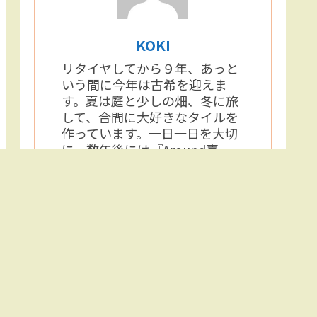
KOKI
リタイヤしてから９年、あっと
いう間に今年は古希を迎えま
す。夏は庭と少しの畑、冬に旅
して、合間に大好きなタイルを
作っています。一日一日を大切
に、数年後には『Around喜
寿！』のKIJUUを名乗ってブロ
グを続けられたら嬉しいで
す。 2022年1月現在