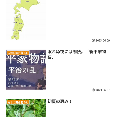
2023.06.09
眠れぬ夜には朗読。「新平家物
古希の田舎暮らし
語」
2023.06.07
初夏の恵み！
古希の田舎暮らし