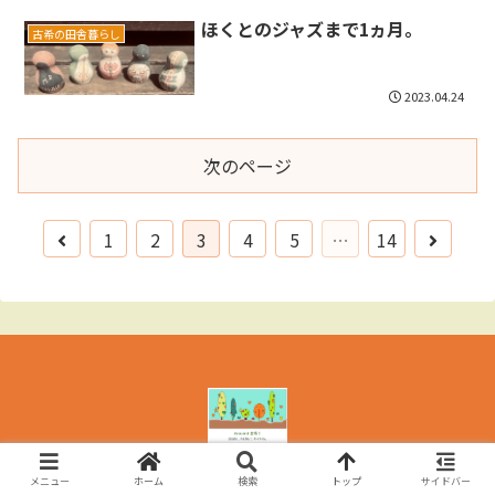
ほくとのジャズまで1ヵ月。
古希の田舎暮らし
2023.04.24
次のページ
1
2
3
4
5
…
14
© 2021 around古希!.
メニュー
ホーム
検索
トップ
サイドバー