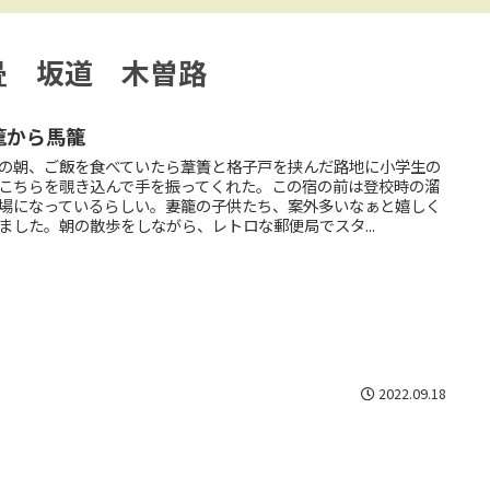
畳 坂道 木曽路
籠から馬籠
の朝、ご飯を食べていたら葦簀と格子戸を挟んだ路地に小学生の
こちらを覗き込んで手を振ってくれた。この宿の前は登校時の溜
場になっているらしい。妻籠の子供たち、案外多いなぁと嬉しく
ました。朝の散歩をしながら、レトロな郵便局でスタ...
2022.09.18