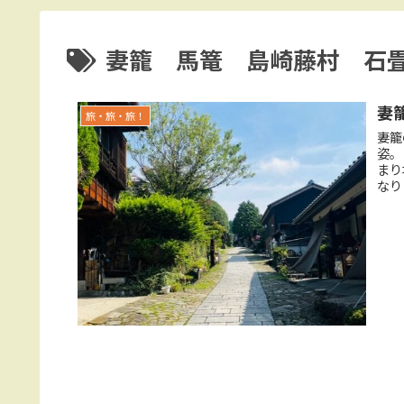
妻籠 馬篭 島崎藤村 石
妻
旅・旅・旅！
妻籠
姿。
まり
なり