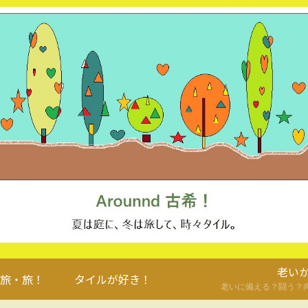
老い
旅・旅！
タイルが好き！
老いに備える？闘う？