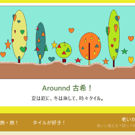
老い
旅・旅！
タイルが好き！
老いに備える？闘う？