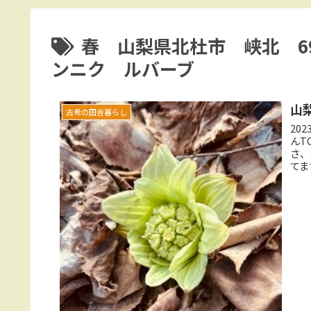
春 山梨県北杜市 峡北 6
ンニク ルバーブ
山
古希の田舎暮らし
20
んT
さ、
てま