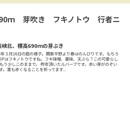
90ｍ 芽吹き フキノトウ 行者ニ
梨峡北、標高690ｍの芽ぶき
23年３月16日の庭の様子。関東平野より春はのんびりです。もちろ
OPはフキノトウですね。フキ味噌、薬味、天ぷら？この可愛らし
もう少しこのままで。 昨年頂いたルバーブです。赤い芽がのぞい
す。茎も赤くなることを祈ってます...